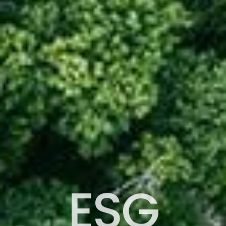
E
S
G