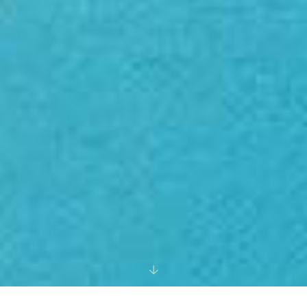


