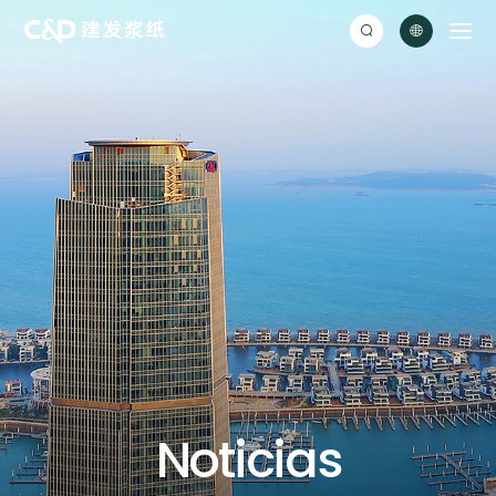


N
o
t
i
c
i
a
s