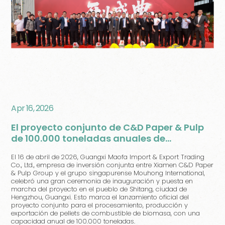
Apr 16, 2026
El proyecto conjunto de C&D Paper & Pulp
de 100.000 toneladas anuales de
combustible de pellets de biomasa entra
El 16 de abril de 2026, Guangxi Maofa Import & Export Trading
en operación en Hengzhou, Guangxi
Co., Ltd., empresa de inversión conjunta entre Xiamen C&D Paper
& Pulp Group y el grupo singapurense Mouhong International,
celebró una gran ceremonia de inauguración y puesta en
marcha del proyecto en el pueblo de Shitang, ciudad de
Hengzhou, Guangxi. Esto marca el lanzamiento oficial del
proyecto conjunto para el procesamiento, producción y
exportación de pellets de combustible de biomasa, con una
capacidad anual de 100.000 toneladas.