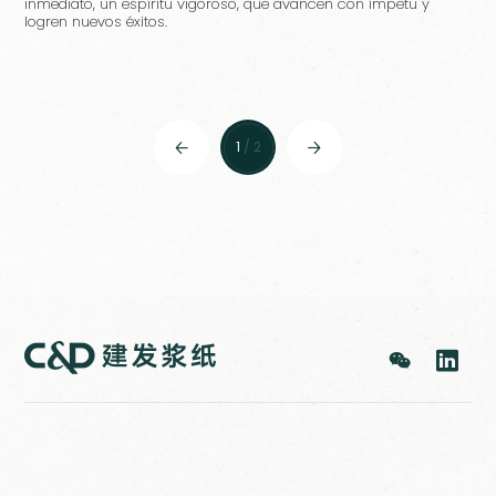
inmediato, un espíritu vigoroso, que avancen con ímpetu y
logren nuevos éxitos.
1
/ 2



