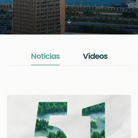

N
o
t
i
c
i
a
s
V
í
d
e
o
s