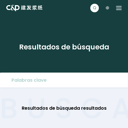


R
e
s
u
l
t
a
d
o
s
d
e
b
ú
s
q
u
e
d
a
BUSC
Resultados de búsqueda
resultados