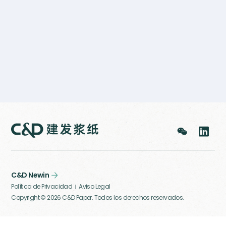


C&D Newin

Política de Privacidad
Aviso Legal
Copyright © 2026
C&D Paper. Todos los derechos reservados.


