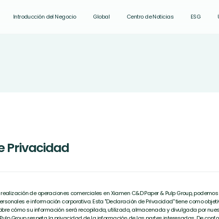
Introducción del Negocio
Global
Centro de Noticias
ESG
de Privacidad
a realización de operaciones comerciales en Xiamen C&D Paper & Pulp Group, podemos n
rsonales e información corporativa. Esta "Declaración de Privacidad" tiene como objeti
obre cómo su información será recopilada, utilizada, almacenada y divulgada por nue
lp Group respeta la privacidad de la información de las partes interesadas. De confo