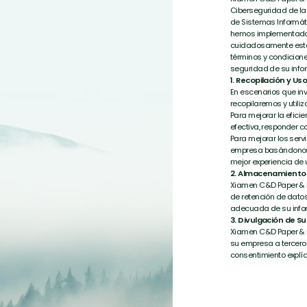
Ciberseguridad de la 
de Sistemas Informátic
hemos implementado l
cuidadosamente esta 
términos y condiciones
seguridad de su info
1. Recopilación y Us
En escenarios que inv
recopilaremos y utiliz
Para mejorar la efici
efectiva, responder co
Para mejorar los ser
empresa basándonos e
mejor experiencia de 
2. Almacenamiento 
Xiamen C&D Paper & P
de retención de datos
adecuada de su infor
3. Divulgación de S
Xiamen C&D Paper & P
su empresa a terceros
consentimiento explíc