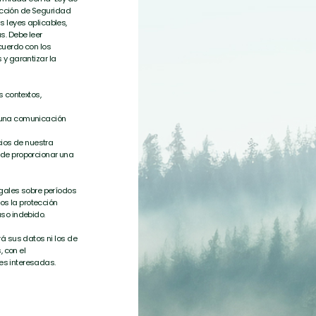
ección de Seguridad
s leyes aplicables,
s. Debe leer
cuerdo con los
 y garantizar la
 contextos,
r una comunicación
cios de nuestra
de proporcionar una
gales sobre períodos
os la protección
so indebido.
á sus datos ni los de
 con el
tes interesadas.