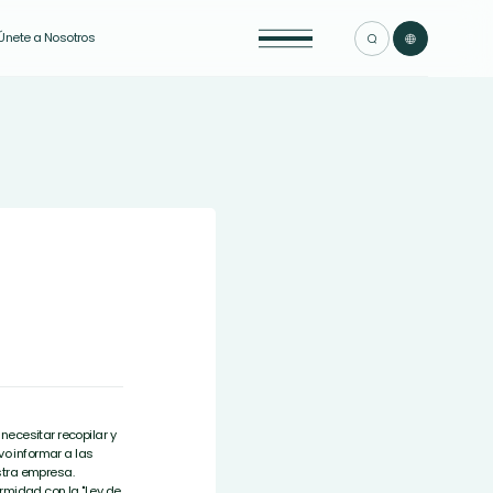
Únete a Nosotros


ecesitar recopilar y
vo informar a las
stra empresa.
rmidad con la "Ley de