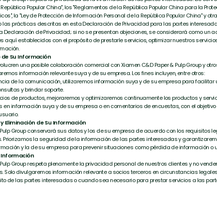
República Popular China", los "Reglamentos de la República Popular China para la Prot
os", la "Ley de Protección de Información Personal de la República Popular China" y otra
as prácticas descritas en esta Declaración de Privacidad para las partes interesada
Declaración de Privacidad; si no se presentan objeciones, se considerará como un a
 aquí establecidos con el propósito de prestarle servicios, optimizar nuestros servicios
rmación.
o de Su Información
olucren una posible colaboración comercial con Xiamen C&D Paper & Pulp Group y otros
aremos información relevante suya y de su empresa. Los fines incluyen, entre otros:
encia de la comunicación, utilizaremos información suya y de su empresa para facilita
nsultas y brindar soporte.
vicios de productos, mejoraremos y optimizaremos continuamente los productos y servi
n información suya y de su empresa o en comentarios de encuestas, con el objetivo 
usuario.
y Eliminación de Su Información
ulp Group conservará sus datos y los de su empresa de acuerdo con los requisitos le
. Priorizamos la seguridad de la información de las partes interesadas y garantizarem
mación y la de su empresa para prevenir situaciones como pérdida de información o u
u Información
ulp Group respeta plenamente la privacidad personal de nuestros clientes y no vender
. Solo divulgaremos información relevante a socios terceros en circunstancias legales,
ito de las partes interesadas o cuando sea necesario para prestar servicios a las par