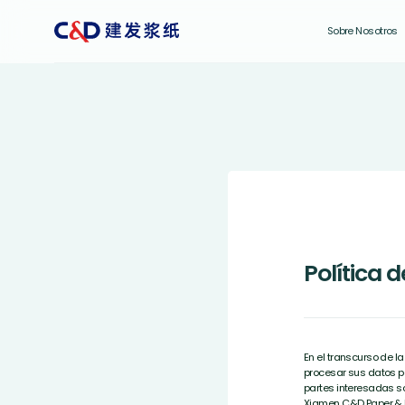
Sobre Nosotros
Política 
En el transcurso de l
procesar sus datos pe
partes interesadas s
Xiamen C&D Paper & Pu